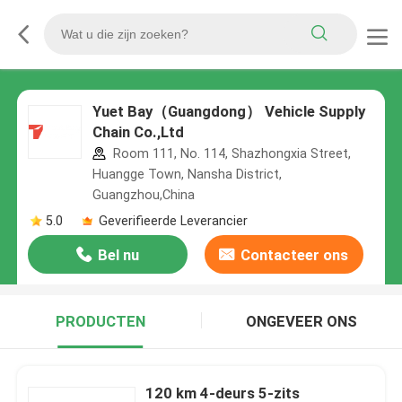
Yuet Bay（Guangdong） Vehicle Supply
Chain Co.,Ltd
Room 111, No. 114, Shazhongxia Street,
Huangge Town, Nansha District,
Guangzhou,China
5.0
Geverifieerde Leverancier
Bel nu
Contacteer ons
PRODUCTEN
ONGEVEER ONS
120 km 4-deurs 5-zits