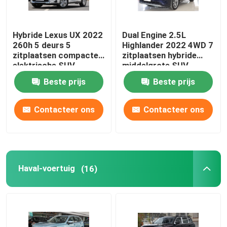
De Elektrische Auto van AION
Hybride Lexus UX 2022
Dual Engine 2.5L
260h 5 deurs 5
Highlander 2022 4WD 7
Xpeng EV-auto
zitplaatsen compacte
zitplaatsen hybride
elektrische SUV
middelgrote SUV
Beste prijs
Beste prijs
De Elektrische Auto van ZEEKR
Contacteer ons
Contacteer ons
Benz EV-auto
Benz-benzinewagens
Haval-voertuig
(16)