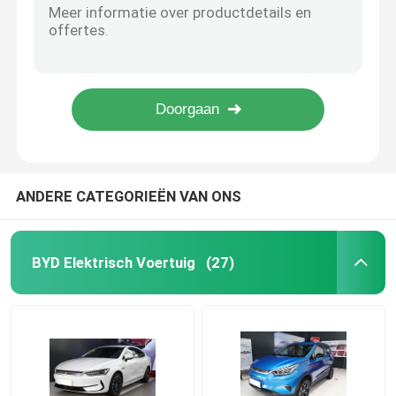
Toyota hybride voertuig met tweewielaandrijving Toyota BZ4X 2022 JOY-versie
Haval-voertuig
Compacte middelgrote SUV Automobile EV Skyworth EV6 410 Travel Edition Comfortabel
Middelgrote SUV Skyworth EV6 520 Travel Edition met 5 deuren en 5 zitplaatsen
510 km 5 zitplaatsen Honda EV-voertuig Honda ENS1 2022 E DONG-versie
Geely voertuig
Middelgrote Toyota Hybride Voertuig 160kw Toyota Avalon 2022 Dubbele Motor 2.5L
Hyundai-voertuigen
ANDERE CATEGORIEËN VAN ONS
Changan-auto
BYD Elektrisch Voertuig
(27)
Automobiele EV
Voertuigen op benzine
Toyota benzine auto