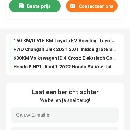
Beste prijs
Contacteer ons
160 KM/U 615 KM Toyota EV Voertuig Toyota BZ4X Elektrische Mid Size SUV
FWD Changan Unik 2021 2.0T middelgrote SUV met turbolader
Over ons
600KM Volkswagen ID.4 Crozz Elektrisch Compact SUV 160KM/H
Honda E NP1 Jipai 1 2022 Honda EV Voertuig Compacte SUV 150KM/U 510KM
Fabriekstocht
Hybride Toyota Camry 2021 Dual Engine 2.5HG Deluxe Edition medium auto
HOWO Tractor Truck 2020 Tweedehands Aanhangwagen Truck 6x4 420pk
Kwaliteitscontrole
Hybride BYD Elektrisch voertuig E-CVT BYD Song Plus EV 2021 DM-I 110KM Vlaggenschipversie
CLTC 460km Mei 580 van de de Auto Volledige Lading van Aion Elektrische de Massa2135kg 100kw Zuivere Elektrische Auto's
Neem contact met ons op
1450 mm Xpeng EV auto Xpeng P7 elektrische auto's 480 km vergrendelen automatisch 5-zits 4-deurs
7 zitplaatsen Elite Toyota hybride voertuig Toyota Highlander 2022 Dual Engine 2.5L 4WD
Vraag een offerte
Laat een bericht achter
Toyota Highlander 2022 Dual Engine 2.5L E-CVT 7-zits hybride SUV
We bellen je snel terug!
Toyota Hybrid Sedan Toyota Corolla 2021 Dual Engine 1.8L E-CVT Vlaggenschip
BYD Elektrisch Voertuig
Toyota Corolla 2022 Hybrid Dual Engine 1.8L E-Cvt Pioneer Plus-versie Hybrid Sedan
Compact Toyota Hybrid Vehicle RAV4 2022 Dual Engine 2.5L E-CVT 4WD Vlaggenschipversie
Toyota hybride voertuig
4WD Elite PLUS Edition Toyota RAV4 2021 Dual Engine 2.5L CVT hybride compacte SUV