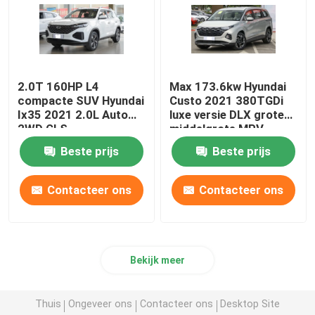
2.0T 160HP L4
Max 173.6kw Hyundai
compacte SUV Hyundai
Custo 2021 380TGDi
Ix35 2021 2.0L Auto
luxe versie DLX grote
2WD GLS
middelgrote MPV
Toonaangevende versie
Beste prijs
Beste prijs
Contacteer ons
Contacteer ons
Bekijk meer
Thuis
Ongeveer ons
Contacteer ons
Desktop Site