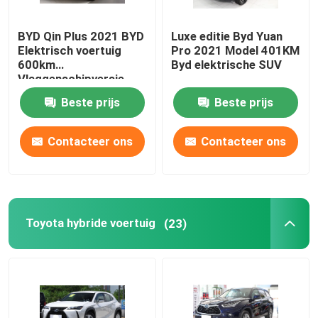
Toyota EV-voertuig
BYD Qin Plus 2021 BYD
Luxe editie Byd Yuan
Elektrisch voertuig
Pro 2021 Model 401KM
600km
Byd elektrische SUV
Honda EV-voertuig
Vlaggenschipversie
Elektrische 4-deurs 5-
Beste prijs
Beste prijs
zits auto
Volkswagen EV-voertuig
Contacteer ons
Contacteer ons
Dongfeng elektrische auto
Zware vrachtvrachtwagen
Toyota hybride voertuig
(23)
Tweedehands aanhangwagen
VOYAH elektrische auto