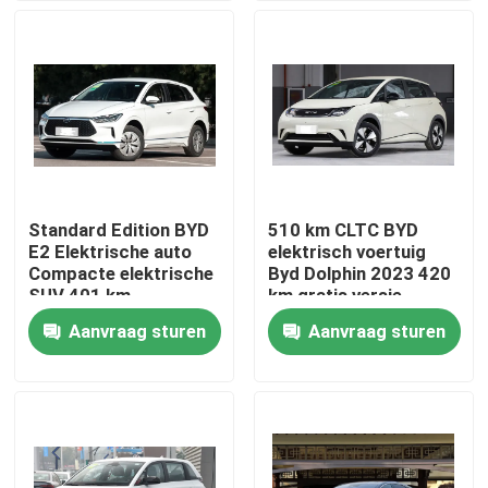
Producten
Video's
BYD Elektrisch Voertuig
Standard Edition BYD
510 km CLTC BYD
E2 Elektrische auto
elektrisch voertuig
Toyota hybride voertuig
Compacte elektrische
Byd Dolphin 2023 420
SUV 401 km
km gratis versie
Aanvraag sturen
Aanvraag sturen
Haval-voertuig
Geely voertuig
Hyundai-voertuigen