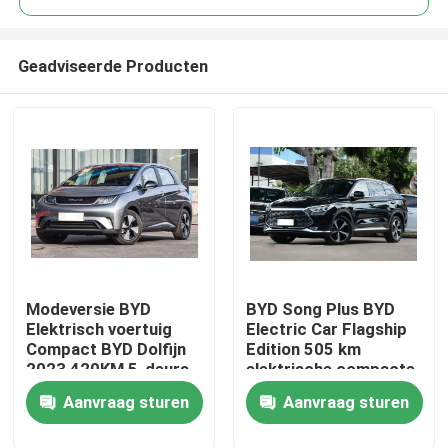
Geadviseerde Producten
Modeversie BYD
BYD Song Plus BYD
Thuis
Elektrisch voertuig
Electric Car Flagship
Compact BYD Dolfijn
Edition 505 km
2023 420KM 5-deurs
elektrische compacte
Over ons
5 zitplaatsen
SUV
Aanvraag sturen
Aanvraag sturen
Contacten