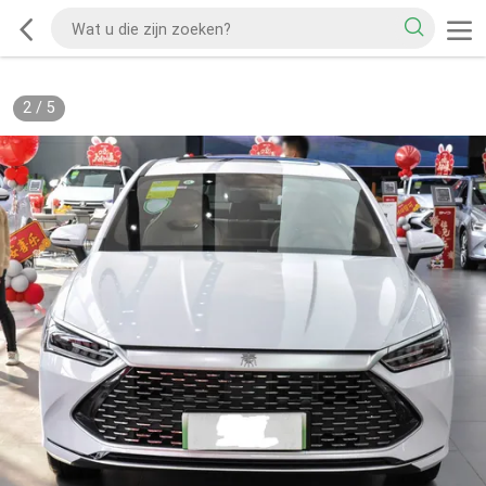
2
/
5