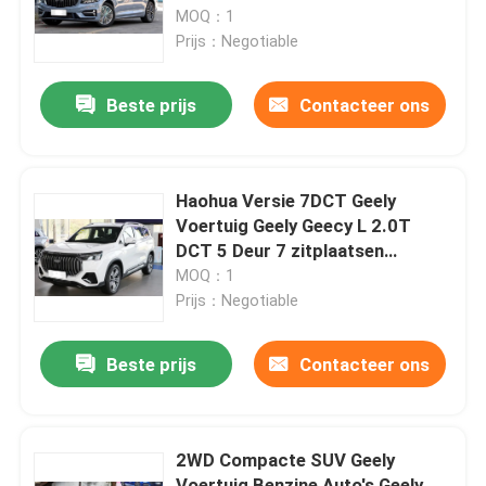
MOQ：1
Prijs：Negotiable
Producten
Beste prijs
Contacteer ons
Video's
BYD Elektrisch Voertuig
Haohua Versie 7DCT Geely
Voertuig Geely Geecy L 2.0T
DCT 5 Deur 7 zitplaatsen
Toyota hybride voertuig
Benzine SUV
MOQ：1
Prijs：Negotiable
Haval-voertuig
Beste prijs
Contacteer ons
Geely voertuig
2WD Compacte SUV Geely
Hyundai-voertuigen
Voertuig Benzine Auto's Geely