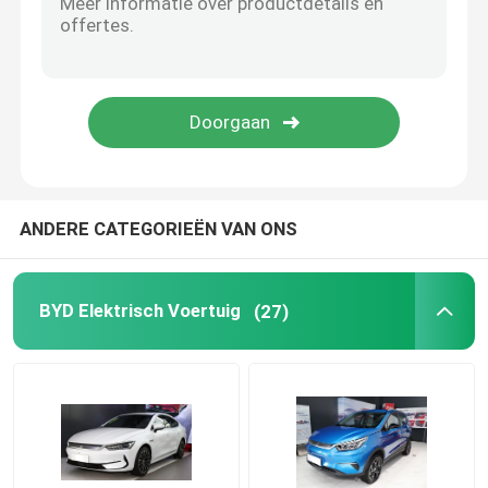
Dongfeng elektrische auto
Zware vrachtvrachtwagen
Tweedehands aanhangwagen
ANDERE CATEGORIEËN VAN ONS
VOYAH elektrische auto
BYD Elektrisch Voertuig
(27)
De Elektrische Auto van AION
Xpeng EV-auto
De Elektrische Auto van ZEEKR