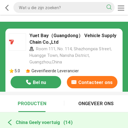
Yuet Bay（Guangdong） Vehicle Supply
Chain Co.,Ltd
Room 111, No. 114, Shazhongxia Street,
Huangge Town, Nansha District,
Guangzhou,China
5.0
Geverifieerde Leverancier
Bel nu
Contacteer ons
PRODUCTEN
ONGEVEER ONS
China Geely voertuig
(14)