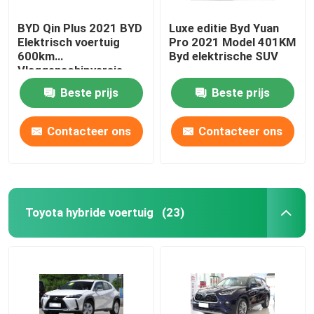
BYD Qin Plus 2021 BYD
Luxe editie Byd Yuan
Benz EV-auto
Elektrisch voertuig
Pro 2021 Model 401KM
600km
Byd elektrische SUV
Vlaggenschipversie
Benz-benzinewagens
Elektrische 4-deurs 5-
Beste prijs
Beste prijs
zits auto
Contacteer ons
Contacteer ons
Toyota hybride voertuig
(23)