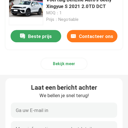
Xingyue S 2021 2.0TD DCT
MOQ：1
Changan-auto
Prijs：Negotiable
Automobiele EV
Beste prijs
Contacteer ons
Voertuigen op benzine
Bekijk meer
Toyota benzine auto
Laat een bericht achter
Toyota EV-voertuig
We bellen je snel terug!
Honda EV-voertuig
Volkswagen EV-voertuig