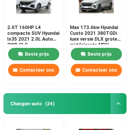
2.0T 160HP L4
Max 173.6kw Hyundai
compacte SUV Hyundai
Custo 2021 380TGDi
Ix35 2021 2.0L Auto
luxe versie DLX grote
2WD GLS
middelgrote MPV
Toonaangevende versie
Beste prijs
Beste prijs
Contacteer ons
Contacteer ons
Changan-auto
(24)