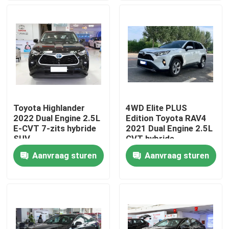
Producten
Video's
BYD Elektrisch Voertuig
Toyota Highlander
4WD Elite PLUS
2022 Dual Engine 2.5L
Edition Toyota RAV4
Toyota hybride voertuig
E-CVT 7-zits hybride
2021 Dual Engine 2.5L
SUV
CVT hybride
compacte SUV
Aanvraag sturen
Aanvraag sturen
Haval-voertuig
Geely voertuig
Hyundai-voertuigen