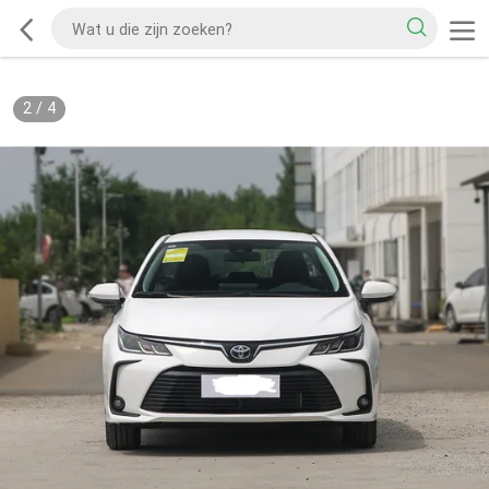
2
/
4