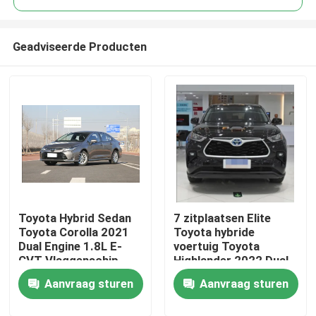
Geadviseerde Producten
Toyota Hybrid Sedan
7 zitplaatsen Elite
Thuis
Toyota Corolla 2021
Toyota hybride
Dual Engine 1.8L E-
voertuig Toyota
CVT Vlaggenschip
Highlander 2022 Dual
Over ons
Engine 2.5L 4WD
Aanvraag sturen
Aanvraag sturen
Contacten