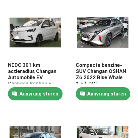
Over ons
Fabriekstocht
Kwaliteitscontrole
NEDC 301 km
Compacte benzine-
actieradius Changan
SUV Changan OSHAN
Neem contact met ons op
Automobile EV
Z6 2022 Blue Whale
Changan Benben E-
1.5T DCT
Star 2022
Aanvraag sturen
Aanvraag sturen
Vraag een offerte
BYD Elektrisch Voertuig
Toyota hybride voertuig