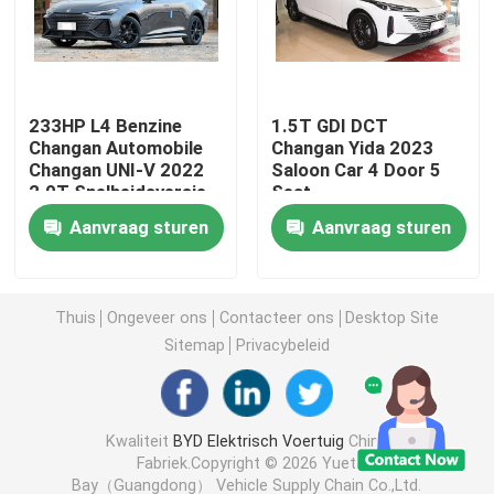
Haval-voertuig
233HP L4 Benzine
1.5T GDI DCT
Geely voertuig
Changan Automobile
Changan Yida 2023
Changan UNI-V 2022
Saloon Car 4 Door 5
2.0T Snelheidsversie
Seat
Hyundai-voertuigen
Aanvraag sturen
Aanvraag sturen
Changan-auto
Thuis
Ongeveer ons
Contacteer ons
Desktop Site
Automobiele EV
Sitemap
Privacybeleid
Voertuigen op benzine
Kwaliteit
BYD Elektrisch Voertuig
China
Fabriek.Copyright © 2026 Yuet
Toyota benzine auto
Bay（Guangdong） Vehicle Supply Chain Co.,Ltd.