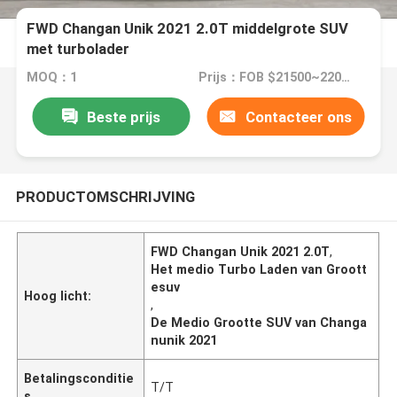
FWD Changan Unik 2021 2.0T middelgrote SUV
met turbolader
MOQ：1
Prijs：FOB $21500~22000 per unit
Beste prijs
Contacteer ons
PRODUCTOMSCHRIJVING
FWD Changan Unik 2021 2.0T
,
Het medio Turbo Laden van Groott
esuv
Hoog licht:
,
De Medio Grootte SUV van Changa
nunik 2021
Betalingsconditie
T/T
s