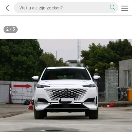
2
/
5