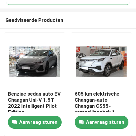
Geadviseerde Producten
Benzine sedan auto EV
605 km elektrische
Thuis
Changan Uni-V 1.5T
Changan-auto
2022 Intelligent Pilot
Changan CS55-
Edition
versnellingsbak 1
Producten
vaste
Aanvraag sturen
Aanvraag sturen
overbrengingsverhouding
SUV EV
Video's